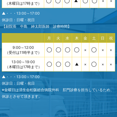
◯
◯
◯
▲
◯
◯
×
×
（木曜日は17時まで）
▲・・・13:00～17:00
休診日：日曜・祝日
【副院長 中島 紳太郎医師 診療時間】
月
火
水
木
金
土
日
祝
9:00～12:00
◯
◯
◯
◯
×
◯
×
×
（受付は11時半まで）
13:00～19:00
◯
◯
◯
▲
×
◯
×
×
（木曜日は17時まで）
▲・・・13:00～17:00
休診日：日曜・祝日
※金曜日は済生会松阪総合病院外科 肛門診療を担当しているため、
休診とさせて頂きます。