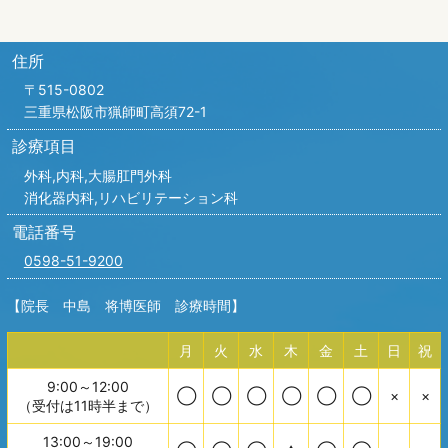
住所
〒515-0802
三重県松阪市猟師町高須72-1
診療項目
外科,内科,
大腸肛門外科
消化器内科,リハビリテーション科
電話番号
0598-51-9200
【院長 中島 将博医師 診療時間】
月
火
水
木
金
土
日
祝
9:00～12:00
◯
◯
◯
◯
◯
◯
×
×
（受付は11時半まで）
13:00～19:00