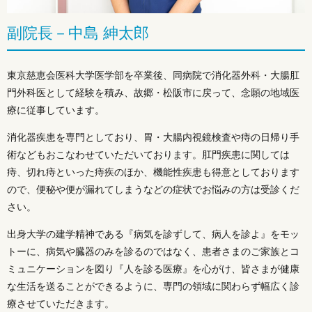
副院長－中島 紳太郎
東京慈恵会医科大学医学部を卒業後、同病院で消化器外科・大腸肛
門外科医として経験を積み、故郷・松阪市に戻って、念願の地域医
療に従事しています。
消化器疾患を専門としており、胃・大腸内視鏡検査や痔の日帰り手
術などもおこなわせていただいております。肛門疾患に関しては
痔、切れ痔といった痔疾のほか、機能性疾患も得意としております
ので、便秘や便が漏れてしまうなどの症状でお悩みの方は受診くだ
さい。
出身大学の建学精神である『病気を診ずして、病人を診よ』をモッ
トーに、病気や臓器のみを診るのではなく、患者さまのご家族とコ
ミュニケーションを図り『人を診る医療』を心がけ、皆さまが健康
な生活を送ることができるように、専門の領域に関わらず幅広く診
療させていただきます。