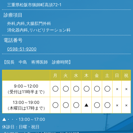
三重県松阪市猟師町高須72-1
診療項目
外科,内科,
大腸肛門外科
消化器内科,リハビリテーション科
電話番号
0598-51-9200
【院長 中島 将博医師 診療時間】
月
火
水
木
金
土
日
祝
9:00～12:00
◯
◯
◯
◯
◯
◯
×
×
（受付は11時半まで）
13:00～19:00
◯
◯
◯
▲
◯
◯
×
×
（木曜日は17時まで）
▲・・・13:00～17:00
休診日：日曜・祝日