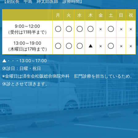
【副院長 中島 紳太郎医師 診療時間】
月
火
水
木
金
土
日
祝
9:00～12:00
◯
◯
◯
◯
×
◯
×
×
（受付は11時半まで）
13:00～19:00
◯
◯
◯
▲
×
◯
×
×
（木曜日は17時まで）
▲・・・13:00～17:00
休診日：日曜・祝日
※金曜日は済生会松阪総合病院外科 肛門診療を担当しているため、
休診とさせて頂きます。