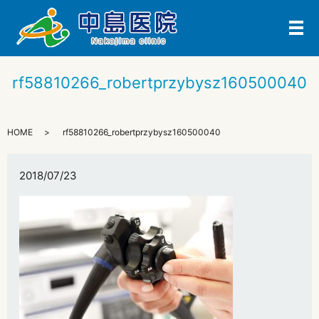
メ
rf58810266_robertprzybysz160500040
HOME
rf58810266_robertprzybysz160500040
2018/07/23