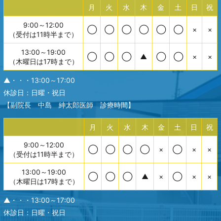
月
火
水
木
金
土
日
祝
9:00～12:00
◯
◯
◯
◯
◯
◯
×
×
（受付は11時半まで）
13:00～19:00
◯
◯
◯
▲
◯
◯
×
×
（木曜日は17時まで）
▲・・・13:00～17:00
休診日：日曜・祝日
【副院長 中島 紳太郎医師 診療時間】
月
火
水
木
金
土
日
祝
9:00～12:00
◯
◯
◯
◯
×
◯
×
×
（受付は11時半まで）
13:00～19:00
◯
◯
◯
▲
×
◯
×
×
（木曜日は17時まで）
▲・・・13:00～17:00
休診日：日曜・祝日