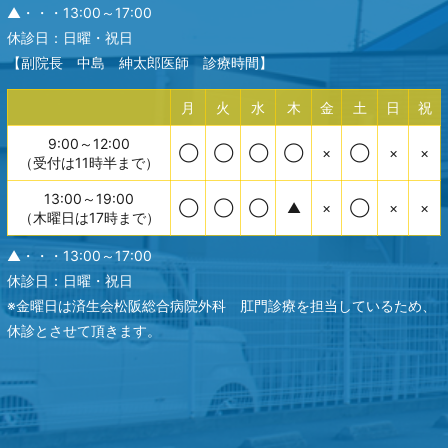
▲・・・13:00～17:00
休診日：日曜・祝日
【副院長 中島 紳太郎医師 診療時間】
月
火
水
木
金
土
日
祝
9:00～12:00
◯
◯
◯
◯
×
◯
×
×
（受付は11時半まで）
13:00～19:00
◯
◯
◯
▲
×
◯
×
×
（木曜日は17時まで）
▲・・・13:00～17:00
休診日：日曜・祝日
※金曜日は済生会松阪総合病院外科 肛門診療を担当しているため、
休診とさせて頂きます。