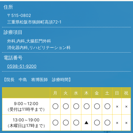
住所
〒515-0802
三重県松阪市猟師町高須72-1
診療項目
外科,内科,
大腸肛門外科
消化器内科,リハビリテーション科
電話番号
0598-51-9200
【院長 中島 将博医師 診療時間】
月
火
水
木
金
土
日
祝
9:00～12:00
◯
◯
◯
◯
◯
◯
×
×
（受付は11時半まで）
13:00～19:00
◯
◯
◯
▲
◯
◯
×
×
（木曜日は17時まで）