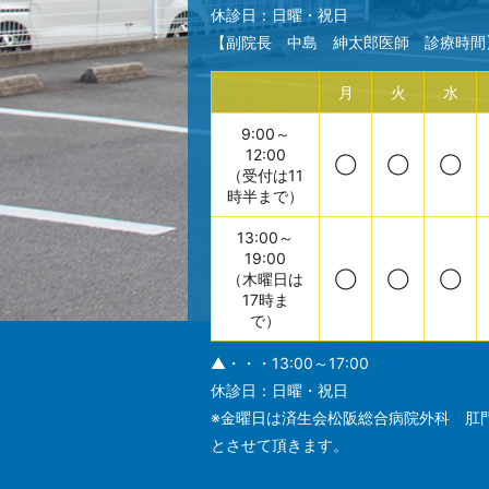
休診日：日曜・祝日
【副院長 中島 紳太郎医師 診療時間
月
火
水
9:00～
12:00
◯
◯
◯
（受付は11
時半まで）
13:00～
19:00
（木曜日は
◯
◯
◯
17時ま
で）
▲・・・13:00～17:00
休診日：日曜・祝日
※金曜日は済生会松阪総合病院外科 肛
とさせて頂きます。