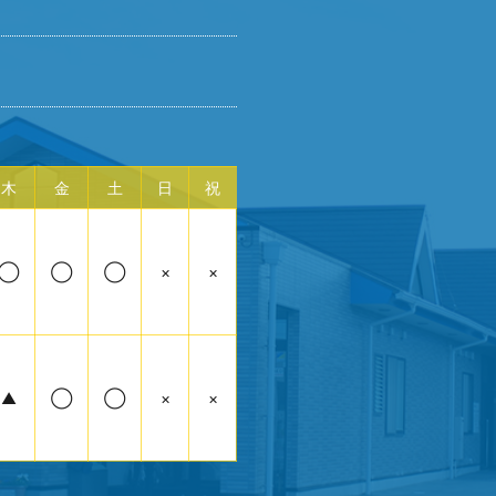
木
金
土
日
祝
◯
◯
◯
×
×
▲
◯
◯
×
×