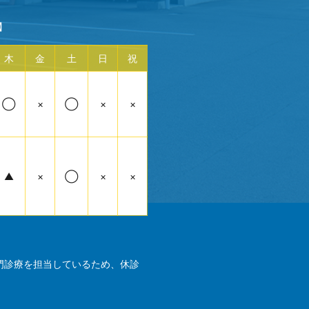
】
木
金
土
日
祝
◯
×
◯
×
×
▲
×
◯
×
×
門診療を担当しているため、休診