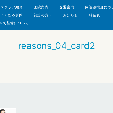
・スタッフ紹介
医院案内
交通案内
内視鏡検査につ
よくある質問
初診の方へ
お知らせ
料金表
体制整備について
reasons_04_card2