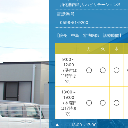
消化器内科,リハビリテーション科
電話番号
0598-51-9200
【院長 中島 将博医師 診療時間】
月
火
水
9:00～
12:00
（受付は
◯
◯
◯
11時半ま
で）
13:00～
19:00
（木曜日
◯
◯
◯
は17時ま
で）
▲・・・13:00～17:00