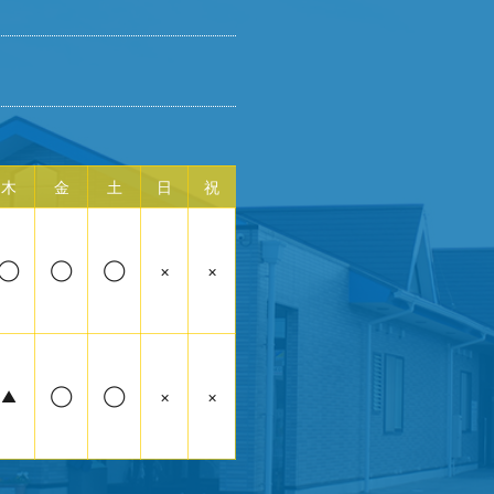
木
金
土
日
祝
◯
◯
◯
×
×
▲
◯
◯
×
×