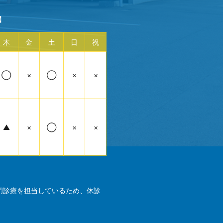
】
木
金
土
日
祝
◯
×
◯
×
×
▲
×
◯
×
×
門診療を担当しているため、休診