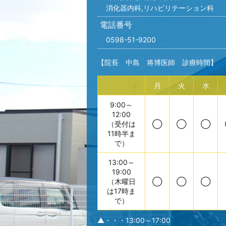
消化器内科,リハビリテーション科
電話番号
0598-51-9200
【院長 中島 将博医師 診療時間】
月
火
水
9:00～
12:00
（受付は
◯
◯
◯
11時半ま
で）
13:00～
19:00
（木曜日
◯
◯
◯
は17時ま
で）
▲・・・13:00～17:00