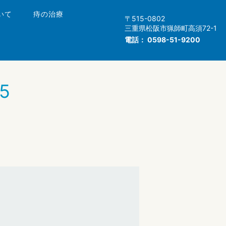
いて
痔の治療
〒515-0802
三重県松阪市猟師町高須72-1
電話：
0598-51-9200
05