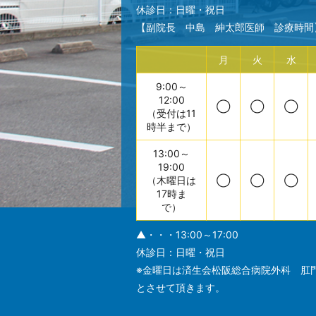
休診日：日曜・祝日
【副院長 中島 紳太郎医師 診療時間
月
火
水
9:00～
12:00
◯
◯
◯
（受付は11
時半まで）
13:00～
19:00
（木曜日は
◯
◯
◯
17時ま
で）
▲・・・13:00～17:00
休診日：日曜・祝日
※金曜日は済生会松阪総合病院外科 肛
とさせて頂きます。