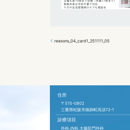
reasons_04_card1_251111_05
住所
〒515-0802
三重県松阪市猟師町高須72-1
診療項目
外科,内科,
大腸肛門外科