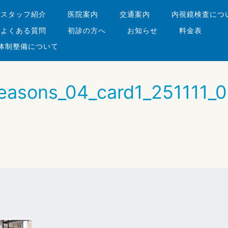
・スタッフ紹介
医院案内
交通案内
内視鏡検査につ
よくある質問
初診の方へ
お知らせ
料金表
体制整備について
easons_04_card1_251111_