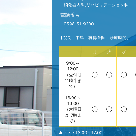
消化器内科,リハビリテーション科
電話番号
0598-51-9200
【院長 中島 将博医師 診療時間】
月
火
水
9:00～
12:00
（受付は
◯
◯
◯
11時半ま
で）
13:00～
19:00
（木曜日
◯
◯
◯
は17時ま
で）
▲・・・13:00～17:00