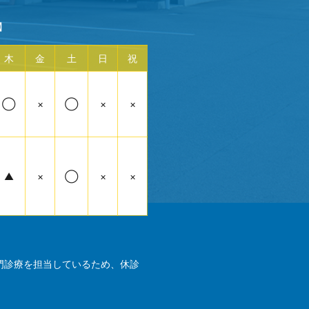
】
木
金
土
日
祝
◯
×
◯
×
×
▲
×
◯
×
×
門診療を担当しているため、休診