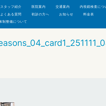
・スタッフ紹介
医院案内
交通案内
内視鏡検査につ
よくある質問
初診の方へ
お知らせ
料金表
体制整備について
easons_04_card1_251111_