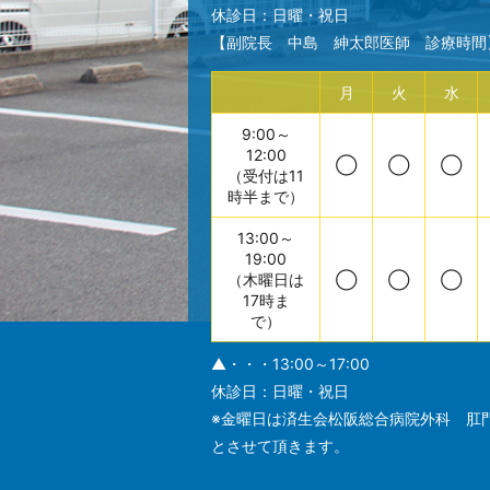
休診日：日曜・祝日
【副院長 中島 紳太郎医師 診療時間
月
火
水
9:00～
12:00
◯
◯
◯
（受付は11
時半まで）
13:00～
19:00
（木曜日は
◯
◯
◯
17時ま
で）
▲・・・13:00～17:00
休診日：日曜・祝日
※金曜日は済生会松阪総合病院外科 肛
とさせて頂きます。