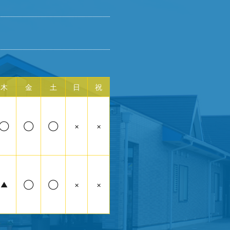
木
金
土
日
祝
◯
◯
◯
×
×
▲
◯
◯
×
×