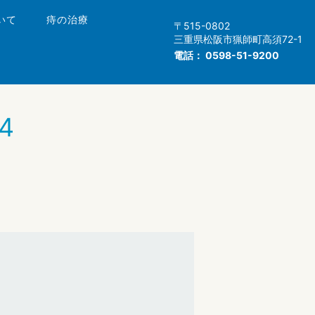
いて
痔の治療
〒515-0802
三重県松阪市猟師町高須72-1
電話：
0598-51-9200
04