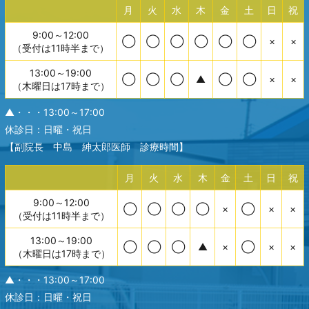
月
火
水
木
金
土
日
祝
9:00～12:00
◯
◯
◯
◯
◯
◯
×
×
（受付は11時半まで）
13:00～19:00
◯
◯
◯
▲
◯
◯
×
×
（木曜日は17時まで）
▲・・・13:00～17:00
休診日：日曜・祝日
【副院長 中島 紳太郎医師 診療時間】
月
火
水
木
金
土
日
祝
9:00～12:00
◯
◯
◯
◯
×
◯
×
×
（受付は11時半まで）
13:00～19:00
◯
◯
◯
▲
×
◯
×
×
（木曜日は17時まで）
▲・・・13:00～17:00
休診日：日曜・祝日