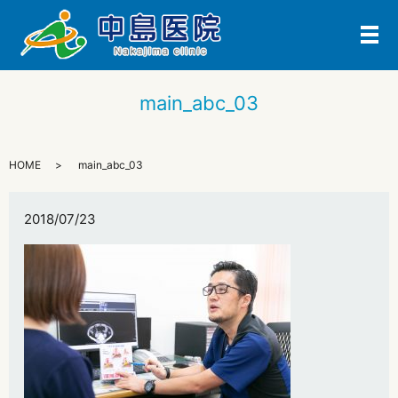
メ
main_abc_03
HOME
main_abc_03
2018/07/23