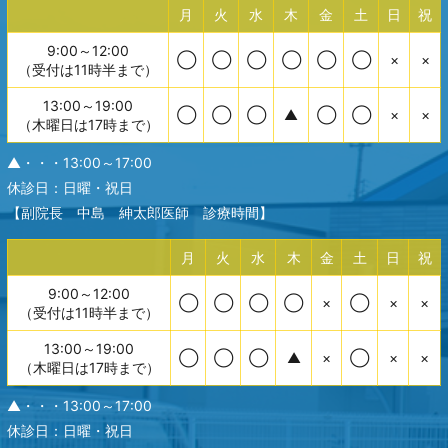
月
火
水
木
金
土
日
祝
9:00～12:00
◯
◯
◯
◯
◯
◯
×
×
（受付は11時半まで）
13:00～19:00
◯
◯
◯
▲
◯
◯
×
×
（木曜日は17時まで）
▲・・・13:00～17:00
休診日：日曜・祝日
【副院長 中島 紳太郎医師 診療時間】
月
火
水
木
金
土
日
祝
9:00～12:00
◯
◯
◯
◯
×
◯
×
×
（受付は11時半まで）
13:00～19:00
◯
◯
◯
▲
×
◯
×
×
（木曜日は17時まで）
▲・・・13:00～17:00
休診日：日曜・祝日