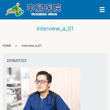
メ
interview_a_01
HOME
interview_a_01
2018/07/23