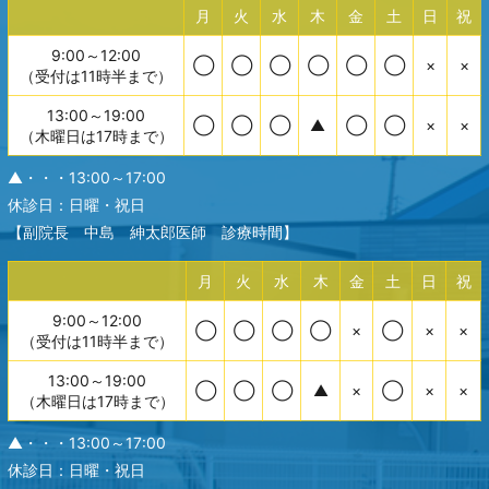
月
火
水
木
金
土
日
祝
9:00～12:00
◯
◯
◯
◯
◯
◯
×
×
（受付は11時半まで）
13:00～19:00
◯
◯
◯
▲
◯
◯
×
×
（木曜日は17時まで）
▲・・・13:00～17:00
休診日：日曜・祝日
【副院長 中島 紳太郎医師 診療時間】
月
火
水
木
金
土
日
祝
9:00～12:00
◯
◯
◯
◯
×
◯
×
×
（受付は11時半まで）
13:00～19:00
◯
◯
◯
▲
×
◯
×
×
（木曜日は17時まで）
▲・・・13:00～17:00
休診日：日曜・祝日