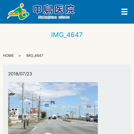
メ
IMG_4647
HOME
IMG_4647
2018/07/23