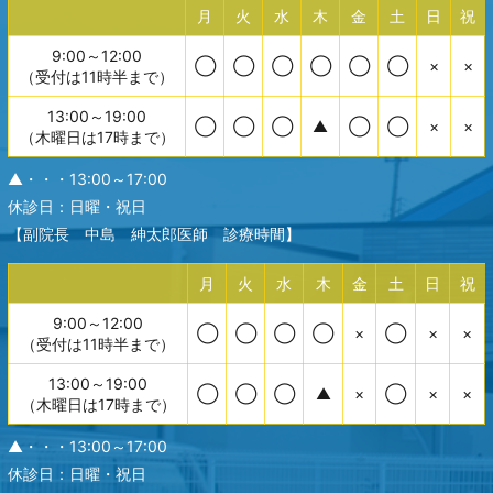
月
火
水
木
金
土
日
祝
9:00～12:00
◯
◯
◯
◯
◯
◯
×
×
（受付は11時半まで）
13:00～19:00
◯
◯
◯
▲
◯
◯
×
×
（木曜日は17時まで）
▲・・・13:00～17:00
休診日：日曜・祝日
【副院長 中島 紳太郎医師 診療時間】
月
火
水
木
金
土
日
祝
9:00～12:00
◯
◯
◯
◯
×
◯
×
×
（受付は11時半まで）
13:00～19:00
◯
◯
◯
▲
×
◯
×
×
（木曜日は17時まで）
▲・・・13:00～17:00
休診日：日曜・祝日