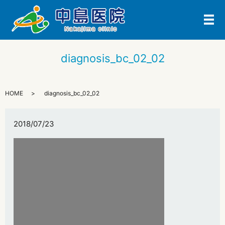
メ
diagnosis_bc_02_02
HOME
diagnosis_bc_02_02
2018/07/23