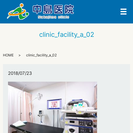
メ
clinic_facility_a_02
HOME
clinic_facility_a_02
2018/07/23