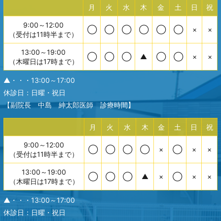
月
火
水
木
金
土
日
祝
9:00～12:00
◯
◯
◯
◯
◯
◯
×
×
（受付は11時半まで）
13:00～19:00
◯
◯
◯
▲
◯
◯
×
×
（木曜日は17時まで）
▲・・・13:00～17:00
休診日：日曜・祝日
【副院長 中島 紳太郎医師 診療時間】
月
火
水
木
金
土
日
祝
9:00～12:00
◯
◯
◯
◯
×
◯
×
×
（受付は11時半まで）
13:00～19:00
◯
◯
◯
▲
×
◯
×
×
（木曜日は17時まで）
▲・・・13:00～17:00
休診日：日曜・祝日