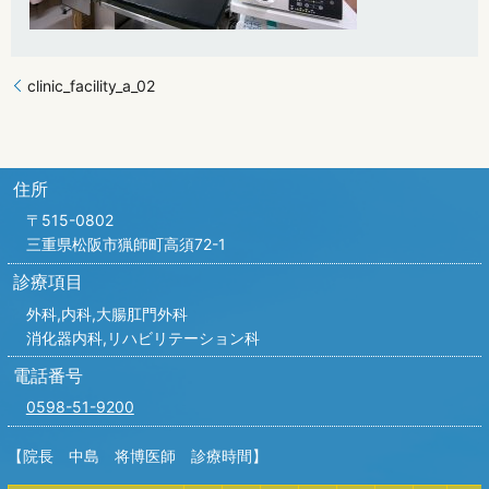
clinic_facility_a_02
住所
〒515-0802
三重県松阪市猟師町高須72-1
診療項目
外科,内科,
大腸肛門外科
消化器内科,リハビリテーション科
電話番号
0598-51-9200
【院長 中島 将博医師 診療時間】