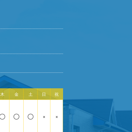
木
金
土
日
祝
◯
◯
◯
×
×