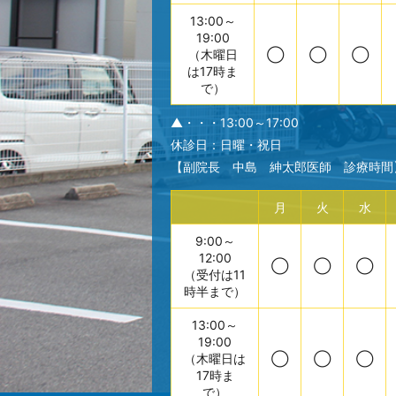
13:00～
19:00
（木曜日
◯
◯
◯
は17時ま
で）
▲・・・13:00～17:00
休診日：日曜・祝日
【副院長 中島 紳太郎医師 診療時間
月
火
水
9:00～
12:00
◯
◯
◯
（受付は11
時半まで）
13:00～
19:00
（木曜日は
◯
◯
◯
17時ま
で）