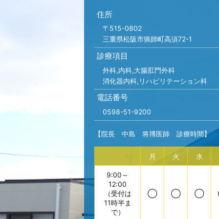
住所
〒515-0802
三重県松阪市猟師町高須72-1
診療項目
外科,内科,
大腸肛門外科
消化器内科,リハビリテーション科
電話番号
0598-51-9200
【院長 中島 将博医師 診療時間】
月
火
水
9:00～
12:00
（受付は
◯
◯
◯
11時半ま
で）