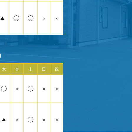
▲
◯
◯
×
×
】
木
金
土
日
祝
◯
×
◯
×
×
▲
×
◯
×
×