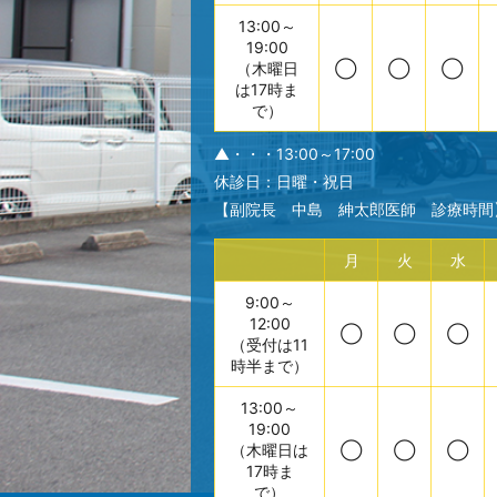
13:00～
19:00
（木曜日
◯
◯
◯
は17時ま
で）
▲・・・13:00～17:00
休診日：日曜・祝日
【副院長 中島 紳太郎医師 診療時間
月
火
水
9:00～
12:00
◯
◯
◯
（受付は11
時半まで）
13:00～
19:00
（木曜日は
◯
◯
◯
17時ま
で）