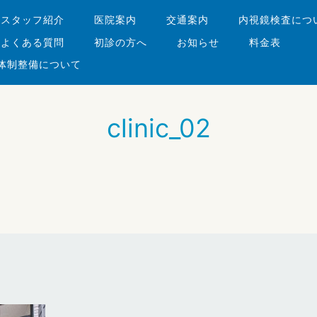
・スタッフ紹介
医院案内
交通案内
内視鏡検査につ
よくある質問
初診の方へ
お知らせ
料金表
体制整備について
clinic_02