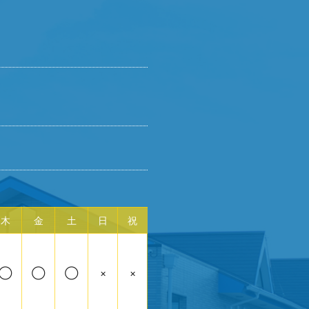
木
金
土
日
祝
◯
◯
◯
×
×