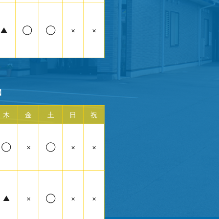
▲
◯
◯
×
×
】
木
金
土
日
祝
◯
×
◯
×
×
▲
×
◯
×
×