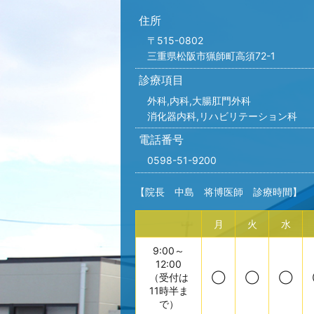
住所
〒515-0802
三重県松阪市猟師町高須72-1
診療項目
外科,内科,
大腸肛門外科
消化器内科,リハビリテーション科
電話番号
0598-51-9200
【院長 中島 将博医師 診療時間】
月
火
水
9:00～
12:00
（受付は
◯
◯
◯
11時半ま
で）