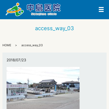
メ
access_way_03
HOME
access_way_03
2018/07/23