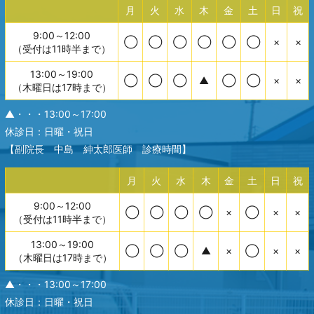
月
火
水
木
金
土
日
祝
9:00～12:00
◯
◯
◯
◯
◯
◯
×
×
（受付は11時半まで）
13:00～19:00
◯
◯
◯
▲
◯
◯
×
×
（木曜日は17時まで）
▲・・・13:00～17:00
休診日：日曜・祝日
【副院長 中島 紳太郎医師 診療時間】
月
火
水
木
金
土
日
祝
9:00～12:00
◯
◯
◯
◯
×
◯
×
×
（受付は11時半まで）
13:00～19:00
◯
◯
◯
▲
×
◯
×
×
（木曜日は17時まで）
▲・・・13:00～17:00
休診日：日曜・祝日