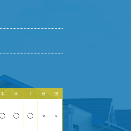
木
金
土
日
祝
◯
◯
◯
×
×