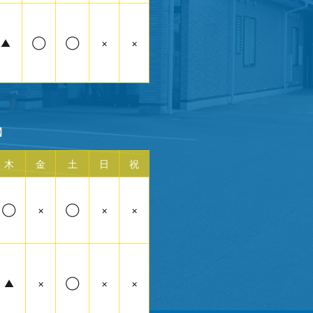
▲
◯
◯
×
×
】
木
金
土
日
祝
◯
×
◯
×
×
▲
×
◯
×
×