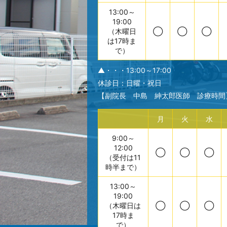
13:00～
19:00
（木曜日
◯
◯
◯
は17時ま
で）
▲・・・13:00～17:00
休診日：日曜・祝日
【副院長 中島 紳太郎医師 診療時間
月
火
水
9:00～
12:00
◯
◯
◯
（受付は11
時半まで）
13:00～
19:00
（木曜日は
◯
◯
◯
17時ま
で）