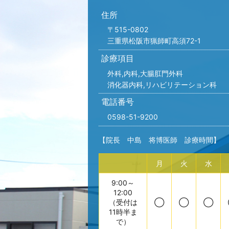
住所
〒515-0802
三重県松阪市猟師町高須72-1
診療項目
外科,内科,
大腸肛門外科
消化器内科,リハビリテーション科
電話番号
0598-51-9200
【院長 中島 将博医師 診療時間】
月
火
水
9:00～
12:00
（受付は
◯
◯
◯
11時半ま
で）