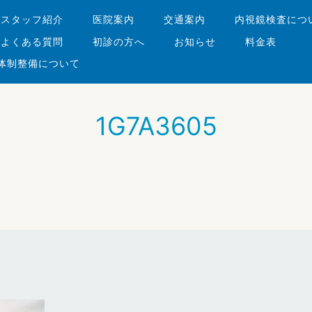
・スタッフ紹介
医院案内
交通案内
内視鏡検査につ
よくある質問
初診の方へ
お知らせ
料金表
体制整備について
1G7A3605