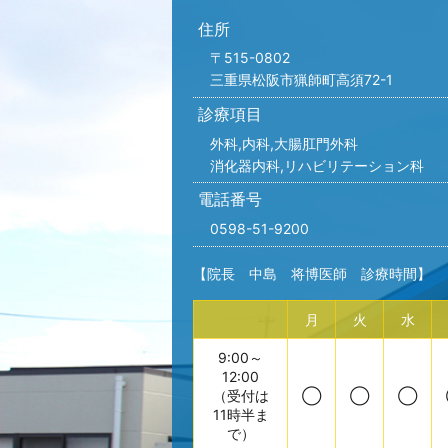
住所
〒515-0802
三重県松阪市猟師町高須72-1
診療項目
外科,内科,
大腸肛門外科
消化器内科,リハビリテーション科
電話番号
0598-51-9200
【院長 中島 将博医師 診療時間】
月
火
水
9:00～
12:00
（受付は
◯
◯
◯
11時半ま
で）