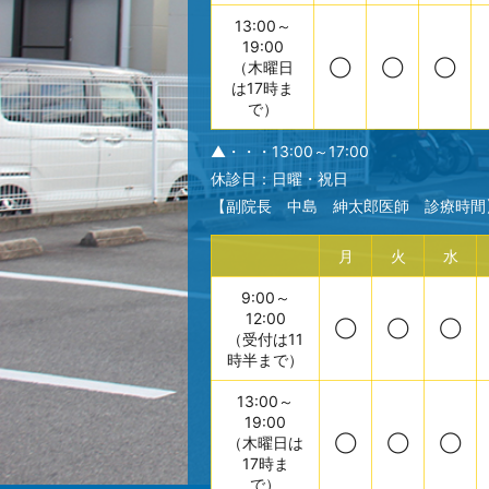
13:00～
19:00
（木曜日
◯
◯
◯
は17時ま
で）
▲・・・13:00～17:00
休診日：日曜・祝日
【副院長 中島 紳太郎医師 診療時間
月
火
水
9:00～
12:00
◯
◯
◯
（受付は11
時半まで）
13:00～
19:00
（木曜日は
◯
◯
◯
17時ま
で）