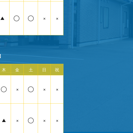
▲
◯
◯
×
×
】
木
金
土
日
祝
◯
×
◯
×
×
▲
×
◯
×
×