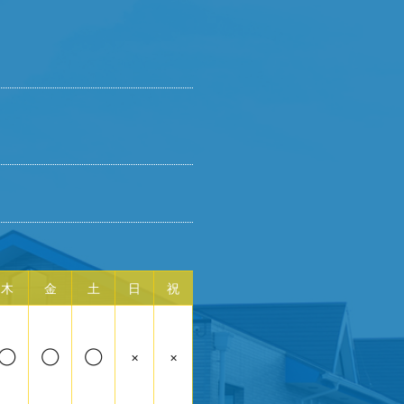
木
金
土
日
祝
◯
◯
◯
×
×