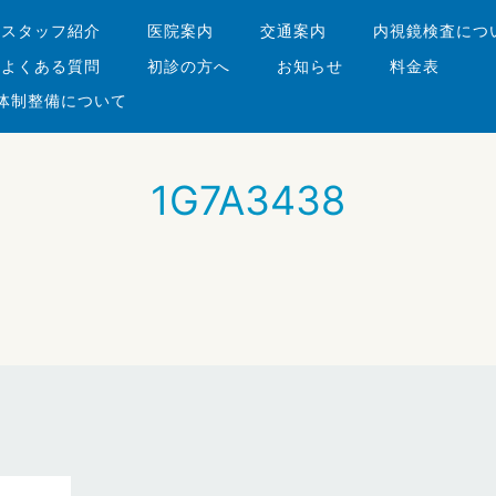
・スタッフ紹介
医院案内
交通案内
内視鏡検査につ
よくある質問
初診の方へ
お知らせ
料金表
体制整備について
1G7A3438