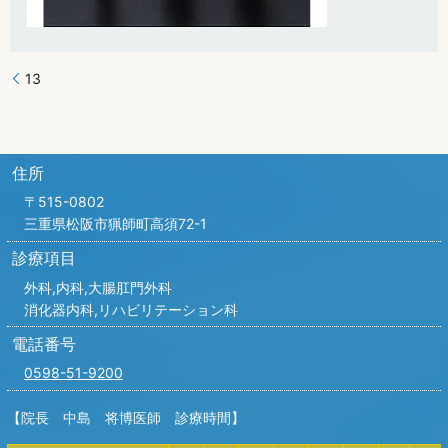
13
住所
〒515-0802
三重県松阪市猟師町高須72-1
診療項目
外科,内科,
大腸肛門外科
消化器内科,リハビリテーション科
電話番号
0598-51-9200
【院長 中島 将博医師 診療時間】