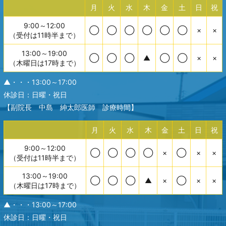
月
火
水
木
金
土
日
祝
9:00～12:00
◯
◯
◯
◯
◯
◯
×
×
（受付は11時半まで）
13:00～19:00
◯
◯
◯
▲
◯
◯
×
×
（木曜日は17時まで）
▲・・・13:00～17:00
休診日：日曜・祝日
【副院長 中島 紳太郎医師 診療時間】
月
火
水
木
金
土
日
祝
9:00～12:00
◯
◯
◯
◯
×
◯
×
×
（受付は11時半まで）
13:00～19:00
◯
◯
◯
▲
×
◯
×
×
（木曜日は17時まで）
▲・・・13:00～17:00
休診日：日曜・祝日